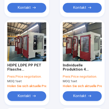
Kontakt
Kontakt
HDPE LDPE PP PET
Individuelle
Flasche
Produktion 4
Vollautomatische
Hohlräume HDPE
Preis:
Price negotiation.
Preis:
Price negotiation.
Blasformmaschine
LDPE PP Milchflasche
MOQ:
1set
MOQ:
1set
automatische
Blasformmaschine
Holen Sie sich aktuelle Preis
Holen Sie sich aktuelle Preis
Kontakt
Kontakt