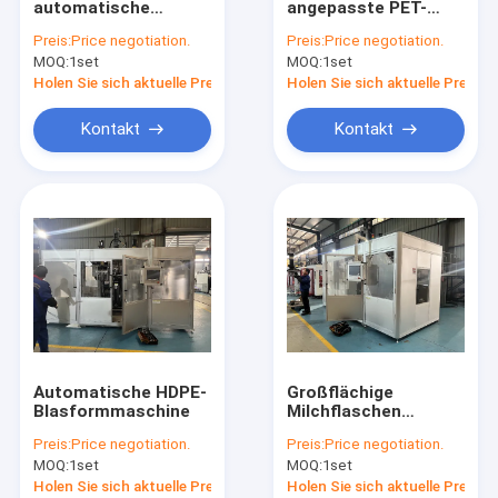
automatische
angepasste PET-
Kunststoff-Flasche Schimmel
Blasformmaschine
Flaschenblasenformmas
Preis:
Price negotiation.
Preis:
Price negotiation.
für
MOQ:
Kunststoff zusätzliche Maschine
1set
MOQ:
1set
Milchflaschenverpackungslösung
Holen Sie sich aktuelle Preis
Holen Sie sich aktuelle Preis
Verpackende zusätzliche Maschine
Kontakt
Kontakt
HDPE Blasformen-Maschine
Brauch Kunststoff-Spritzguss
Kunststoff-Spritzgießmaschine
Hochgeschwindigkeitsspritzgussmaschine
HAUSTIER Spritzgussmaschine
Automatische HDPE-
Großflächige
PVC-Spritzgussmaschine
Blasformmaschine
Milchflaschen
Verpackung
Preis:
Price negotiation.
Preis:
Price negotiation.
Flaschenproduktion
Medizinische Spritzen-Maschine
MOQ:
1set
MOQ:
1set
Automatische
Blasformmaschine
Holen Sie sich aktuelle Preis
Holen Sie sich aktuelle Preis