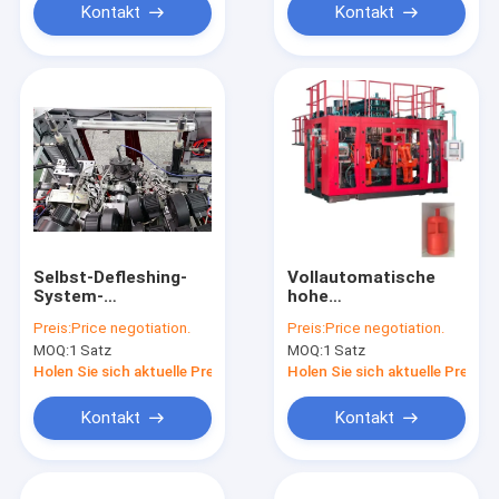
Kontakt
Kontakt
Selbst-Defleshing-
Vollautomatische
System-
hohe
Plastikflaschen-
Geschwindigkeit der
Preis:
Price negotiation.
Preis:
Price negotiation.
Blasformen-
Blasen-Maschinen-
MOQ:
1 Satz
MOQ:
1 Satz
Maschine
MP100FD drei der
Schicht-20L 30L
Holen Sie sich aktuelle Preis
Holen Sie sich aktuelle Preis
Kontakt
Kontakt