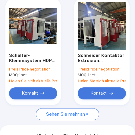
Schalter-
Schneider Kontaktor
Klemmsystem HDPE-
Extrusion
Blasformmaschine
Automatische
Preis:
Price negotiation.
Preis:
Price negotiation.
für die Herstellung
Blasformmaschine
MOQ:
1set
MOQ:
1set
von Milchflaschen
für HDPE LDPE PP
Milchflasche
Holen Sie sich aktuelle Preis
Holen Sie sich aktuelle Preis
Kontakt
Kontakt
Sehen Sie mehr an