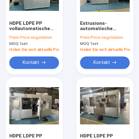
Fabrik-Ausflug
Qualitätskontrolle
HDPE LDPE PP
Extrusions-
vollautomatische
automatische
Treten Sie mit uns in Verbindung
PET-Blasmaschine
Blasformmaschine
Preis:
Price negotiation.
Preis:
Price negotiation.
stabil
für die Verpackung
MOQ:
1set
MOQ:
1set
von Milchflaschen
Nachrichten
Holen Sie sich aktuelle Preis
Holen Sie sich aktuelle Preis
Fordern Sie ein Zitat
Kontakt
Kontakt
Extrusionsblasformmaschine
PlastikflaschenBlasformenmaschine
automatische Blasenmaschine
Strangpressverfahren-Maschine
HDPE LDPE PP
HDPE LDPE PP