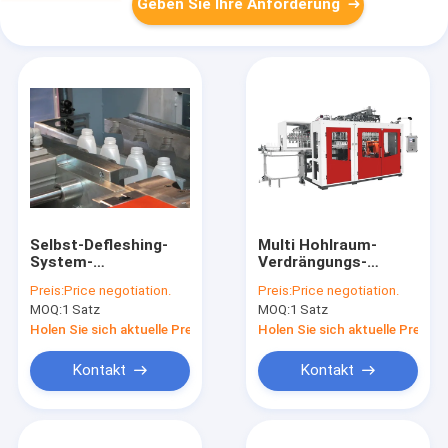
Geben Sie Ihre Anforderung
Selbst-Defleshing-
Multi Hohlraum-
System-
Verdrängungs-
Plastikflaschen-
automatische
Preis:
Price negotiation.
Preis:
Price negotiation.
Blasformen-
Blasen-Maschine
MOQ:
1 Satz
MOQ:
1 Satz
Maschine für
MP90FS IML für
Lotions-Flasche 2
Schädlingsbekämpfungsm
Holen Sie sich aktuelle Preis
Holen Sie sich aktuelle Preis
Schicht HDPE
Flasche
Kontakt
Kontakt