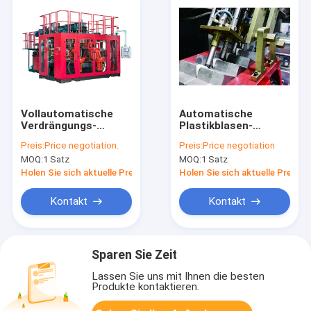
Vollautomatische
Automatische
Verdrängungs-
Plastikblasen-
Blasformen-
Maschine Defleshing
Preis:
Price negotiation.
Preis:
Price negotiation
Maschine MP100FD
IML mit dem schiefen
MOQ:
1 Satz
MOQ:
1 Satz
für Autoteile
Schlag
Holen Sie sich aktuelle Preis
Holen Sie sich aktuelle Preis
Kontakt
Kontakt
Sparen Sie Zeit
Lassen Sie uns mit Ihnen die besten
Produkte kontaktieren.