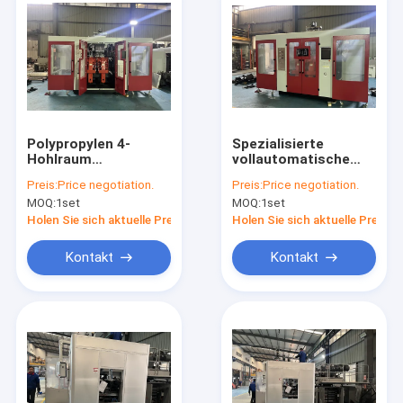
Polypropylen 4-
Spezialisierte
Hohlraum
vollautomatische
automatische
Blasformmaschine
Preis:
Price negotiation.
Preis:
Price negotiation.
Blasformmaschine
für die HDPE-LDPE-
MOQ:
1set
MOQ:
1set
für die individuelle
PP-Produktion
Produktion
Holen Sie sich aktuelle Preis
Holen Sie sich aktuelle Preis
Kontakt
Kontakt
Haus
Produkte
Über uns