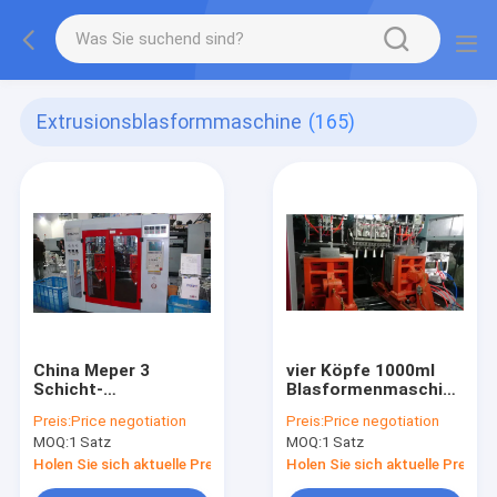
Extrusionsblasformmaschine
(165)
China Meper 3
vier Köpfe 1000ml
Schicht-
Blasformenmaschinen
Plastikverdrängungs-
mit 4 cavites Form
Preis:
Price negotiation
Preis:
Price negotiation
Blasformen-
MOQ:
1 Satz
MOQ:
1 Satz
Maschine 5L mit
einzelnem Kopf oder
Holen Sie sich aktuelle Preis
Holen Sie sich aktuelle Preis
doppeltem Kopf