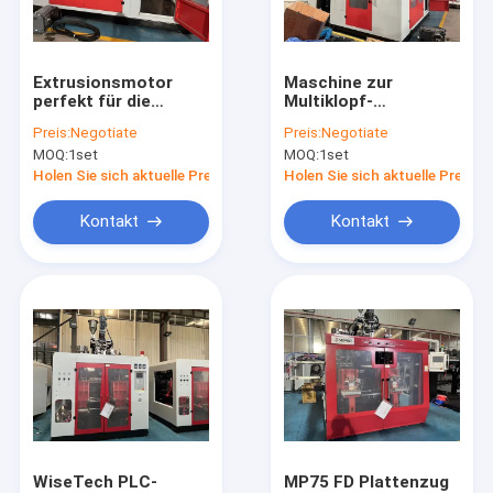
Fabrik-Ausflug
Qualitätskontrolle
Extrusionsmotor
Maschine zur
perfekt für die
Multiklopf-
Treten Sie mit uns in Verbindung
Herstellung von
Extrusions-
Preis:
Negotiate
Preis:
Negotiate
Kunststoffverpackungen
Blasformung
MOQ:
1set
MOQ:
1set
und Flaschen
Nachrichten
Holen Sie sich aktuelle Preis
Holen Sie sich aktuelle Preis
Fordern Sie ein Zitat
Kontakt
Kontakt
Extrusionsblasformmaschine
PlastikflaschenBlasformenmaschine
automatische Blasenmaschine
Strangpressverfahren-Maschine
WiseTech PLC-
MP75 FD Plattenzug