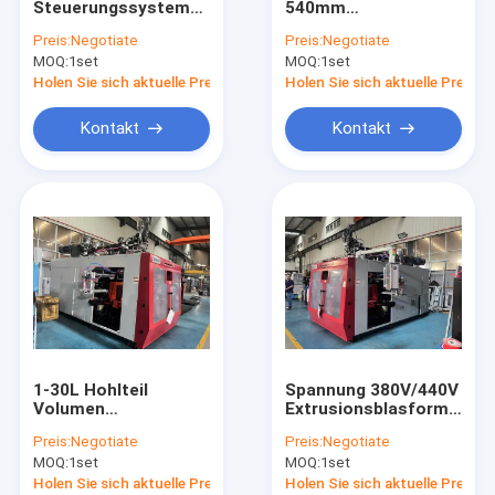
Steuerungssystem
540mm
Kunststoff-Flasche Schimmel
Extrusionsblasformmaschine
Extrusionsblasformmasc
Preis:
Negotiate
Preis:
Negotiate
MOQ:
Kunststoff zusätzliche Maschine
1set
MOQ:
1set
Holen Sie sich aktuelle Preis
Holen Sie sich aktuelle Preis
Verpackende zusätzliche Maschine
Kontakt
Kontakt
HDPE Blasformen-Maschine
Brauch Kunststoff-Spritzguss
Kunststoff-Spritzgießmaschine
Hochgeschwindigkeitsspritzgussmaschine
HAUSTIER Spritzgussmaschine
1-30L Hohlteil
Spannung 380V/440V
PVC-Spritzgussmaschine
Volumen
Extrusionsblasformmasc
Extrusionsblasformmaschine
mit
Preis:
Negotiate
Preis:
Negotiate
mit 540mm
Schraubschleifigkeit
Medizinische Spritzen-Maschine
MOQ:
1set
MOQ:
1set
Plattenlauf und 300
24L/D
Wasserverbrauch
Holen Sie sich aktuelle Preis
Holen Sie sich aktuelle Preis