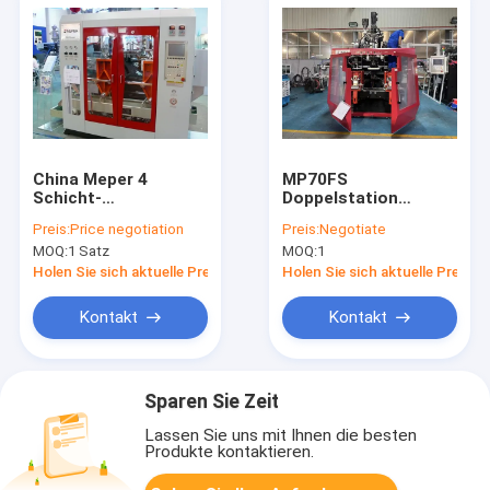
China Meper 4
MP70FS
Schicht-
Doppelstation
Doppelstations-
Extrusionsblasformmasc
Preis:
Price negotiation
Preis:
Negotiate
Verdrängungs-
zum Verkauf
MOQ:
1 Satz
MOQ:
1
Blasformen-
Maschine für
Holen Sie sich aktuelle Preis
Holen Sie sich aktuelle Preis
chemische/Schädlingsbekämpfungsmittel-
Flasche
Kontakt
Kontakt
Sparen Sie Zeit
Lassen Sie uns mit Ihnen die besten
Produkte kontaktieren.