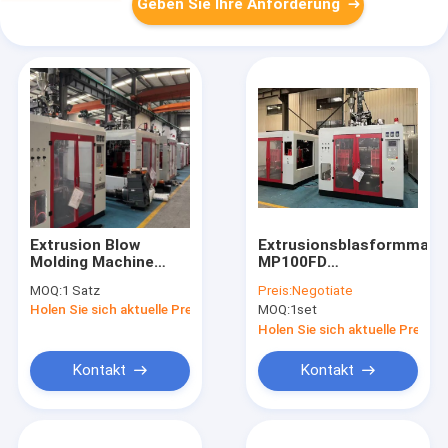
Geben Sie Ihre Anforderung
Extrusion Blow
Extrusionsblasformmasc
Molding Machine
MP100FD
Double Station High
Mehrfachdüsenkopf
MOQ:
1 Satz
Preis:
Negotiate
Efficiency 80mm
80mm Schraube
Holen Sie sich aktuelle Preis
MOQ:
1set
Screw Diameter for
180kN Klemmkraft 5L
Plastic Container
100L
Holen Sie sich aktuelle Preis
Kontakt
Kontakt