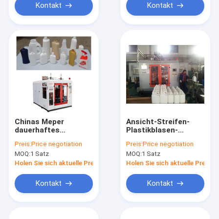
Kontakt
Kontakt
Chinas Meper
Ansicht-Streifen-
dauerhaftes
Plastikblasen-
Plastikhohe
Maschine Chinas
Preis:
Price negotiation
Preis:
Price negotiation
Hauptpräzision der
Meper für 1 die
MOQ:
1 Satz
MOQ:
1 Satz
Blasen-Maschinen-
Gallonen-
drei der Schicht-
Schädlingsbekämpfungsm
Holen Sie sich aktuelle Preis
Holen Sie sich aktuelle Preis
sechs
Flaschen
Kontakt
Kontakt