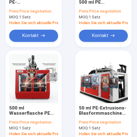
PE-
500 ml PE
Kunststoff-Flasche Schimmel
Extrusionsblasformmaschine
Extrusionsblasformmasc
Preis:
Price negotiation
Preis:
Price negotiation
80FDE-4S
MOQ:
Kunststoff zusätzliche Maschine
1 Satz
MOQ:
1 Satz
Holen Sie sich aktuelle Preis
Holen Sie sich aktuelle Preis
Verpackende zusätzliche Maschine
Kontakt
Kontakt
HDPE Blasformen-Maschine
Brauch Kunststoff-Spritzguss
Kunststoff-Spritzgießmaschine
Hochgeschwindigkeitsspritzgussmaschine
HAUSTIER Spritzgussmaschine
500 ml
50 ml PE-Extrusions-
PVC-Spritzgussmaschine
Wasserflasche PE
Blasformmaschine
Extrusionsblasformmaschine
80FDE-4S
Preis:
Price negotiation
Preis:
Price negotiation
80FDE-4S
Medizinische Spritzen-Maschine
MOQ:
1 Satz
MOQ:
1 Satz
Holen Sie sich aktuelle Preis
Holen Sie sich aktuelle Preis