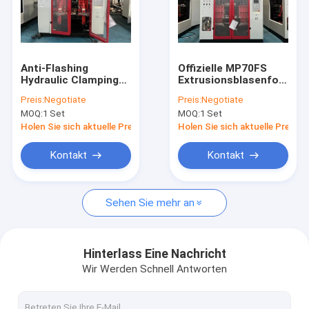
Anti-Flashing
Offizielle MP70FS
Hydraulic Clamping
Extrusionsblasenformma
Extrusion Blow
für den Wechsel des
Preis:
Negotiate
Preis:
Negotiate
Moulding Machine
Druckdruckkopfes
MOQ:
1 Set
MOQ:
1 Set
MP70FS mit einer
Breitfläche von mehr
Holen Sie sich aktuelle Preis
Holen Sie sich aktuelle Preis
als 20 mm
Kontakt
Kontakt
Sehen Sie mehr an
Hinterlass Eine Nachricht
Wir Werden Schnell Antworten