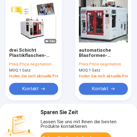
drei Schicht
automatische
Plastikflaschen-
Blasformen-
Blasformen-
Maschinen-hohe
Preis:
Price negotiation
Preis:
Price negotiation
Maschine für
Leistungsfähigkeit
MOQ:
1 Satz
MOQ:
1 Satz
Kosmetikflasche
der Verdrängungs-5L
für Benzinkanister-
Holen Sie sich aktuelle Preis
Holen Sie sich aktuelle Preis
Behälter
Kontakt
Kontakt
Sparen Sie Zeit
Lassen Sie uns mit Ihnen die besten
Produkte kontaktieren.