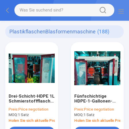
PlastikflaschenBlasformenmaschine
(188)
Drei-Schicht-HDPE 1L
Fünfschichtige
Schmierstoffflasche
HDPE-1-Gallonen-
Blow Molding-
Schmierstoffflasche
Preis:
Price negotiation
Preis:
Price negotiation
Maschine
MOQ:
1 Satz
MOQ:
1 Satz
Holen Sie sich aktuelle Preis
Holen Sie sich aktuelle Preis