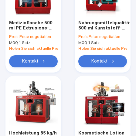
Fabrik-Ausflug
Qualitätskontrolle
Medizinflasche 500
Nahrungsmittelqualität
ml PE Extrusions-
500 ml Kunststoff-
Treten Sie mit uns in Verbindung
Blasformmaschine
Extrusions-
Preis:
Price negotiation
Preis:
Price negotiation
80FDE-4S
Blasformmaschine
MOQ:
1 Satz
MOQ:
1 Satz
80FDE-4S
Nachrichten
Holen Sie sich aktuelle Preis
Holen Sie sich aktuelle Preis
Fordern Sie ein Zitat
Kontakt
Kontakt
Extrusionsblasformmaschine
PlastikflaschenBlasformenmaschine
automatische Blasenmaschine
Strangpressverfahren-Maschine
Hochleistung 85 kg/h
Kosmetische Lotion