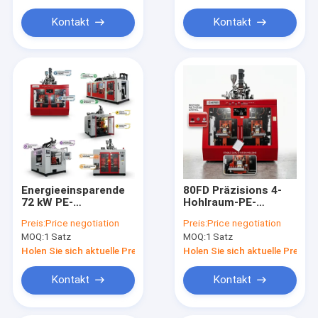
Kontakt
Kontakt
Energieeinsparende
80FD Präzisions 4-
72 kW PE-
Hohlraum-PE-
Extrusionsblasformmaschine
Extrusions-
Preis:
Price negotiation
Preis:
Price negotiation
MEPER 80FDE
Blasformmaschine
MOQ:
1 Satz
MOQ:
1 Satz
Holen Sie sich aktuelle Preis
Holen Sie sich aktuelle Preis
Kontakt
Kontakt