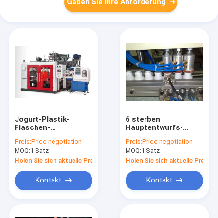
Geben Sie Ihre Anforderung
Jogurt-Plastik-
6 sterben
Flaschen-
Hauptentwurfs-
Blasformen-
Flaschen-
Preis:
Price negotiation
Preis:
Price negotiation
Maschine 100ml
Blasformen-
MOQ:
1 Satz
MOQ:
1 Satz
200ml mit Selbst-
Maschine,
Defleshing-System
Blasformen-Gerät
Holen Sie sich aktuelle Preis
Holen Sie sich aktuelle Preis
MP55D-6
Kontakt
Kontakt