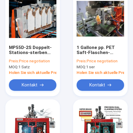
MP55D-2S Doppelt-
1 Gallone pp. PET
Stations-sterben
Saft-Flaschen-
Plastikflaschen-
Blasformen-
Preis:
Price negotiation
Preis:
Price negotiation
Blasformen-
Ausrüstung MP80D-1
MOQ:
1 Satz
MOQ:
1 ser
Maschine mit 2 Kopf
vollautomatisch mit
und 2 Schicht
Roboter
Holen Sie sich aktuelle Preis
Holen Sie sich aktuelle Preis
Kontakt
Kontakt
Haus
Produkte
Über uns