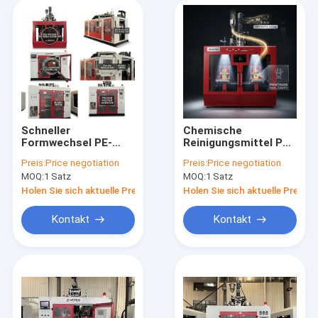
Schneller
Chemische
Formwechsel PE-
Reinigungsmittel PE
Extrusionsblasformmaschine
Extrusionsblasformmasc
Preis:
Price negotiation
Preis:
Price negotiation
MEPER 80FD
80FD
MOQ:
1 Satz
MOQ:
1 Satz
Holen Sie sich aktuelle Preis
Holen Sie sich aktuelle Preis
Kontakt
Kontakt