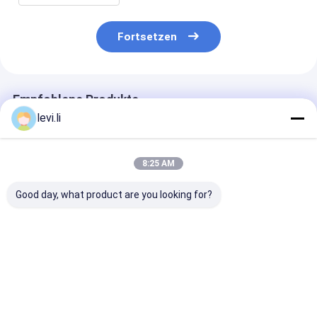
Fortsetzen
Empfohlene Produkte
levi.li
8:25 AM
Good day, what product are you looking for?
Hocheffiziente MP-
Industrielle
Hocheffizient
Blasformmaschine
Blasformmaschine
Blasformmasc
für Flaschen von 5
100L für Hohlkörper
für Flaschen v
ml bis 100 l
aus PE/PP
ml bis 100 l
Bestpreis
Bestpreis
Bestprei