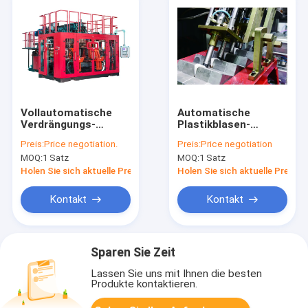
Vollautomatische
Automatische
Verdrängungs-
Plastikblasen-
Blasformen-
Maschine Defleshing
Preis:
Price negotiation.
Preis:
Price negotiation
Maschine MP100FD
IML mit dem schiefen
MOQ:
1 Satz
MOQ:
1 Satz
für Autoteile
Schlag
Holen Sie sich aktuelle Preis
Holen Sie sich aktuelle Preis
Kontakt
Kontakt
Sparen Sie Zeit
Lassen Sie uns mit Ihnen die besten
Produkte kontaktieren.