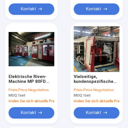
Kontakt
Kontakt
Elektrische Riven-
Vielseitige,
Machine MP 80FD
kundenspezifische
HDPE-Blow-Molding-
MP75FD Blow
Preis:
Price Negotiation.
Preis:
Price Negotiation.
Maschine mit
Molding Maschine
MOQ:
1set
MOQ:
1set
Doppelschichtdesign
mit IML und
mehreren
Holen Sie sich aktuelle Preis
Holen Sie sich aktuelle Preis
Druckkopfen
Kontakt
Kontakt