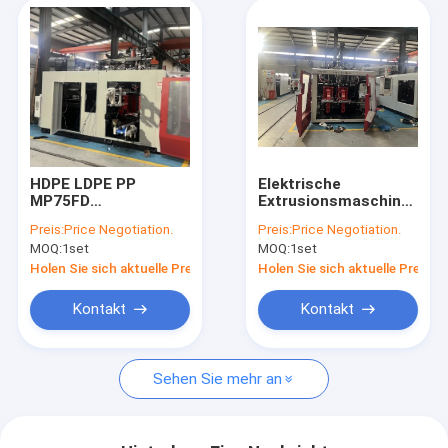
HDPE LDPE PP
Elektrische
MP75FD
Extrusionsmaschine
Automatische
mit 80 mm
Preis:
Price Negotiation.
Preis:
Price Negotiation.
Blasformmaschine
Schraubendurchmesser
MOQ:
1set
MOQ:
1set
Holen Sie sich aktuelle Preis
Holen Sie sich aktuelle Preis
Kontakt
Kontakt
Sehen Sie mehr an