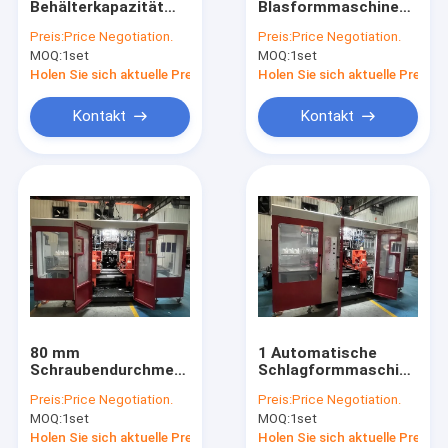
Behälterkapazität
Blasformmaschine
Kunststoff-Flasche Schimmel
20L
mit 15kW
Preis:
Price Negotiation.
Preis:
Price Negotiation.
vollautomatische
Extrusionsmotorleistung
MOQ:
Kunststoff zusätzliche Maschine
1set
MOQ:
1set
Blasformmaschine
MP 100FD
Holen Sie sich aktuelle Preis
Holen Sie sich aktuelle Preis
Verpackende zusätzliche Maschine
Kontakt
Kontakt
HDPE Blasformen-Maschine
Brauch Kunststoff-Spritzguss
Kunststoff-Spritzgießmaschine
Hochgeschwindigkeitsspritzgussmaschine
HAUSTIER Spritzgussmaschine
80 mm
1 Automatische
PVC-Spritzgussmaschine
Schraubendurchmesser
Schlagformmaschine
Vollautomatische
MEPER 80FD
Preis:
Price Negotiation.
Preis:
Price Negotiation.
Blasformmaschine
Medizinische Spritzen-Maschine
MOQ:
1set
MOQ:
1set
Doppelschicht-
Design für Produkte
Holen Sie sich aktuelle Preis
Holen Sie sich aktuelle Preis