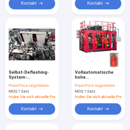
Kontakt
Kontakt
Selbst-Defleshing-
Vollautomatische
System-
hohe
Plastikflaschen-
Geschwindigkeit der
Preis:
Price negotiation.
Preis:
Price negotiation.
Blasformen-
Blasen-Maschinen-
MOQ:
1 Satz
MOQ:
1 Satz
Maschine
MP100FD drei der
Schicht-20L 30L
Holen Sie sich aktuelle Preis
Holen Sie sich aktuelle Preis
Kontakt
Kontakt