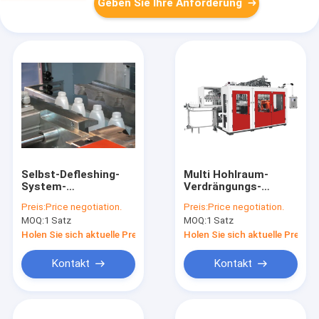
Geben Sie Ihre Anforderung
Selbst-Defleshing-
Multi Hohlraum-
System-
Verdrängungs-
Plastikflaschen-
automatische
Preis:
Price negotiation.
Preis:
Price negotiation.
Blasformen-
Blasen-Maschine
MOQ:
1 Satz
MOQ:
1 Satz
Maschine für
MP90FS IML für
Lotions-Flasche 2
Schädlingsbekämpfungsm
Holen Sie sich aktuelle Preis
Holen Sie sich aktuelle Preis
Schicht HDPE
Flasche
Kontakt
Kontakt