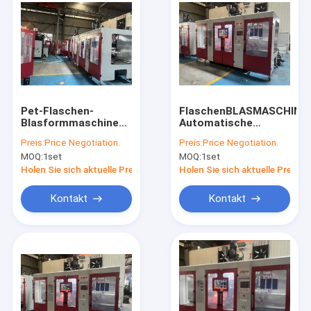
Pet-Flaschen-
FlaschenBLASMASCHINE
Blasformmaschine
Automatische
inklusive 15 kW
Blasformmaschine
Preis:
Price Negotiation.
Preis:
Price Negotiation.
Extrusionsmotorleistung
MEPER
MOQ:
1set
MOQ:
1set
Holen Sie sich aktuelle Preis
Holen Sie sich aktuelle Preis
Kontakt
Kontakt
Haus
Produkte
Über uns