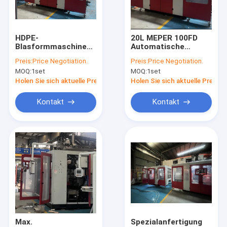
Fabrik-Ausflug
Qualitätskontrolle
HDPE-
20L MEPER 100FD
Blasformmaschine
Automatische
Treten Sie mit uns in Verbindung
mit 15 kW
Blasformmaschine
Preis:
Price Negotiation.
Preis:
Price Negotiation.
Extrusionsmotorleistung
MOQ:
1set
MOQ:
1set
für die Herstellung
Nachrichten
von
Holen Sie sich aktuelle Preis
Holen Sie sich aktuelle Preis
Kunststoffbehältern
Fordern Sie ein Zitat
Kontakt
Kontakt
Extrusionsblasformmaschine
PlastikflaschenBlasformenmaschine
automatische Blasenmaschine
Strangpressverfahren-Maschine
Max.
Spezialanfertigung