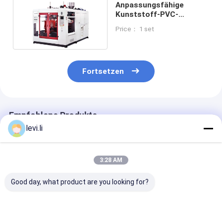
Anpassungsfähige
Kunststoff-PVC-
Extrusionsformmaschine
Price： 1 set
Fortsetzen
Empfohlene Produkte
levi.li
3:28 AM
Good day, what product are you looking for?
Hochgeschwindigkeits-
Doppelstation
PLC mit
Extrusionsblasformmaschine
Extrusionsformmaschine
Touchscreen-