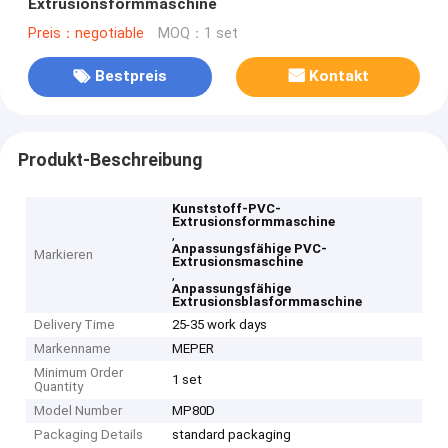
Extrusionsformmaschine
Preis：negotiable
MOQ：1 set
Bestpreis
Kontakt
Produkt-Beschreibung
Kunststoff-PVC-
Extrusionsformmaschine
,
Anpassungsfähige PVC-
Markieren
Extrusionsmaschine
,
Anpassungsfähige
Extrusionsblasformmaschine
Delivery Time
25-35 work days
Markenname
MEPER
Minimum Order
1 set
Quantity
Model Number
MP80D
Packaging Details
standard packaging