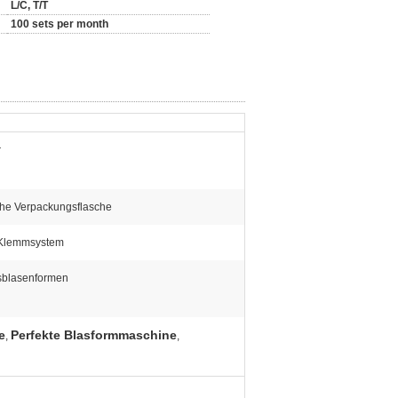
L/C, T/T
100 sets per month
r
che Verpackungsflasche
 Klemmsystem
sblasenformen
e
Perfekte Blasformmaschine
,
,