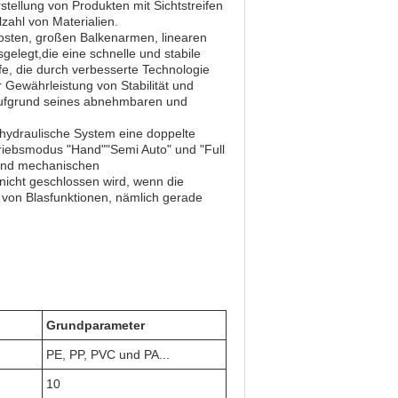
tellung von Produkten mit Sichtstreifen
zahl von Materialien.
pfosten, großen Balkenarmen, linearen
gelegt,die eine schnelle und stabile
fe, die durch verbesserte Technologie
r Gewährleistung von Stabilität und
 aufgrund seines abnehmbaren und
hydraulische System eine doppelte
triebsmodus "Hand""Semi Auto" und "Full
n und mechanischen
 nicht geschlossen wird, wenn die
en von Blasfunktionen, nämlich gerade
Grundparameter
PE, PP, PVC und PA...
10