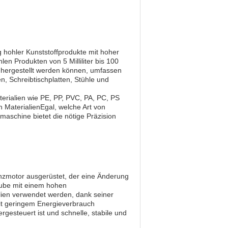
g hohler Kunststoffprodukte mit hoher
len Produkten von 5 Milliliter bis 100
e hergestellt werden können, umfassen
n, Schreibtischplatten, Stühle und
terialien wie PE, PP, PVC, PA, PC, PS
n MaterialienEgal, welche Art von
maschine bietet die nötige Präzision
enzmotor ausgerüstet, der eine Änderung
ube mit einem hohen
alien verwendet werden, dank seiner
it geringem Energieverbrauch
gesteuert ist und schnelle, stabile und