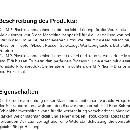
Beschreibung des Produkts:
Die MP-Plastikblasmaschine ist die perfekte Lösung für die Verarbeitun
Molekularstruktur.Diese Maschine ist speziell für die Herstellung von hoh
Liter in der GrößeDie verschiedenen Produkte, die mit dieser Maschin
Flaschen, Töpfe, Gläser, Fässer, Spielzeug, Werkzeugkästen, Bettplatte
Autoteile.
Die MP-Plastikblasmaschine ist sehr flexibel und kann verschiedene Ma
und EVA blasen.Es bietet den perfekten Prozess für die Arbeit mit diese
Kunststoff-Hohlprodukt Sie herstellen möchten, die MP-Plastik-Blasform
und Flexibilität.
Eigenschaften:
Die Extrudiervorrichtung dieser Maschine ist mit einem variable Frequ
der Schraubdrehung während des Blasvorgangs ermöglicht.Eine Schra
Schlankheitsverhältnis kann für die Verarbeitung verschiedener Materi
starken Weichmachfähigkeit und seiner großen Produktionskapazität m
verbunden.Der Lauf verfügt über eine Widerstandsheizung, die computer
gleichmäßige Heizung.