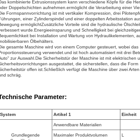
Das kombinierte Extrusionssystem kann verschiedene Köpfe für die Hers
oder Doppelschichten aufnehmen.ermöglicht die Verarbeitung einer Viel
Die Formspannvorrichtung ist mit vertikaler Kompression, drei Piloten
Führungen, einer Zylinderspindel und einer doppelten Arbeitsstation aus
Bewegung ermöglichtZusätzliche Vorteile sind die hydraulische Ölschlei
verbessert wurde.Energieeinsparung und Schnelligkeit bei gleichzeitige
Bequemlichkeit bei Installation und Wartung von Hydraulikelementen,
mobilisierbaren Ölbehälters.
Die gesamte Maschine wird von einem Computer gesteuert, wobei das 
Proportionssteuerung verwendet.und ist hoch automatisiert mit drei Be
Auto" zur Auswahl.Die Sicherheitstür der Maschine ist mit elektrische
Sicherheitsvorrichtungen ausgestattet, die sicherstellen, dass die Form
Sicherheitstür offen ist.Schließlich verfügt die Maschine über zwei Art
und schräg.
Technische Parameter:
System
Artikel 1
Einheit
Anwendbare Materialien
Grundlegende
Maximaler Produktvolumen
L