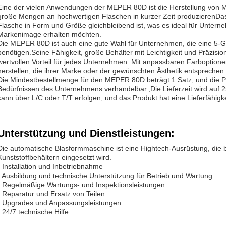
Eine der vielen Anwendungen der MEPER 80D ist die Herstellung von Mi
große Mengen an hochwertigen Flaschen in kurzer Zeit produzierenDa
Flasche in Form und Größe gleichbleibend ist, was es ideal für Untern
Markenimage erhalten möchten.
Die MEPER 80D ist auch eine gute Wahl für Unternehmen, die eine 5-
benötigen.Seine Fähigkeit, große Behälter mit Leichtigkeit und Präzisio
wertvollen Vorteil für jedes Unternehmen. Mit anpassbaren Farboptio
herstellen, die ihrer Marke oder der gewünschten Ästhetik entsprechen.
Die Mindestbestellmenge für den MEPER 80D beträgt 1 Satz, und die P
Bedürfnissen des Unternehmens verhandelbar.,Die Lieferzeit wird auf 2
kann über L/C oder T/T erfolgen, und das Produkt hat eine Lieferfähigk
Unterstützung und Dienstleistungen:
Die automatische Blasformmaschine ist eine Hightech-Ausrüstung, die b
Kunststoffbehältern eingesetzt wird.
- Installation und Inbetriebnahme
- Ausbildung und technische Unterstützung für Betrieb und Wartung
- Regelmäßige Wartungs- und Inspektionsleistungen
- Reparatur und Ersatz von Teilen
- Upgrades und Anpassungsleistungen
- 24/7 technische Hilfe