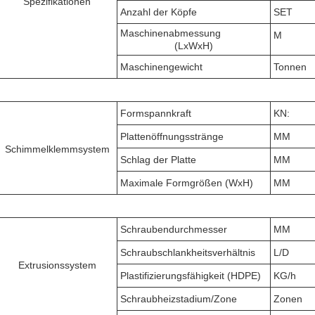
Spezifikationen
Anzahl der Köpfe
SET
Maschinenabmessung
M
(LxWxH)
Maschinengewicht
Tonnen
Formspannkraft
KN:
Plattenöffnungsstränge
MM
Schimmelklemmsystem
Schlag der Platte
MM
Maximale Formgrößen (WxH)
MM
Schraubendurchmesser
MM
Schraubschlankheitsverhältnis
L/D
Extrusionssystem
Plastifizierungsfähigkeit (HDPE)
KG/h
Schraubheizstadium/Zone
Zonen