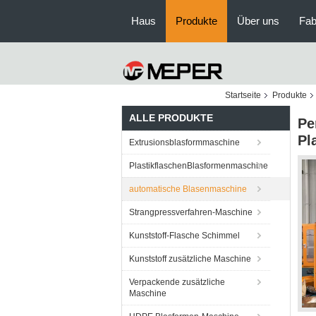
Haus
Produkte
Über uns
Fab
Startseite
Produkte
ALLE PRODUKTE
Pe
Pl
Extrusionsblasformmaschine
PlastikflaschenBlasformenmaschine
automatische Blasenmaschine
Strangpressverfahren-Maschine
Kunststoff-Flasche Schimmel
Kunststoff zusätzliche Maschine
Verpackende zusätzliche
Maschine