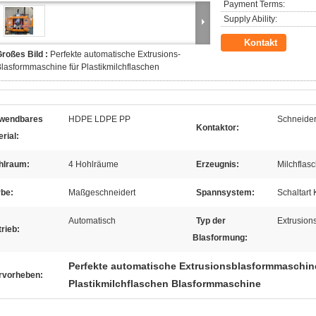
Payment Terms:
Supply Ability:
Kontakt
roßes Bild :
Perfekte automatische Extrusions-
lasformmaschine für Plastikmilchflaschen
wendbares
HDPE LDPE PP
Schneide
Kontaktor:
rial:
hlraum:
4 Hohlräume
Erzeugnis:
Milchflas
rbe:
Maßgeschneidert
Spannsystem:
Schaltart
Automatisch
Typ der
Extrusion
rieb:
Blasformung:
Perfekte automatische Extrusionsblasformmaschin
rvorheben:
Plastikmilchflaschen Blasformmaschine