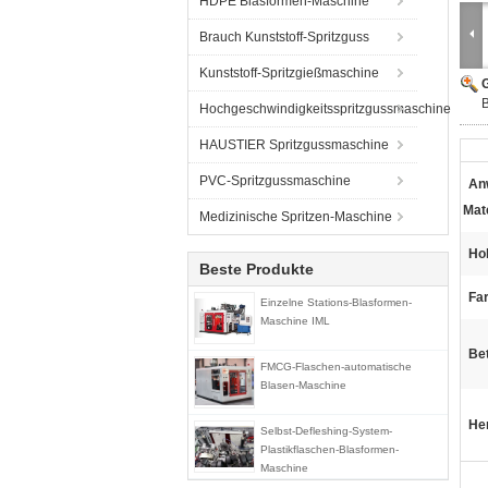
HDPE Blasformen-Maschine
Brauch Kunststoff-Spritzguss
Kunststoff-Spritzgießmaschine
G
B
Hochgeschwindigkeitsspritzgussmaschine
HAUSTIER Spritzgussmaschine
PVC-Spritzgussmaschine
An
Mate
Medizinische Spritzen-Maschine
Ho
Beste Produkte
Fa
Einzelne Stations-Blasformen-
Maschine IML
Bet
FMCG-Flaschen-automatische
Blasen-Maschine
He
Selbst-Defleshing-System-
Plastikflaschen-Blasformen-
Maschine