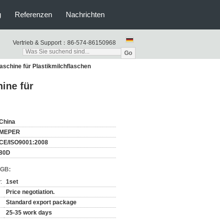
g
Referenzen
Nachrichten
Vertrieb & Support：
86-574-86150968
Go
schine für Plastikmilchflaschen
ine für
China
MEPER
CE/ISO9001:2008
80D
AGB:
:
1set
Price negotiation.
Standard export package
25-35 work days