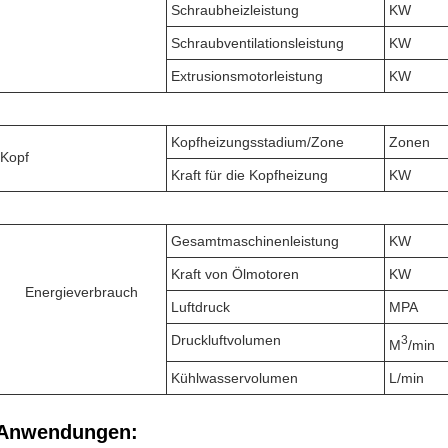
Schraubheizleistung
KW
Schraubventilationsleistung
KW
Extrusionsmotorleistung
KW
Kopfheizungsstadium/Zone
Zonen
Kopf
Kraft für die Kopfheizung
KW
Gesamtmaschinenleistung
KW
Kraft von Ölmotoren
KW
Energieverbrauch
Luftdruck
MPA
Druckluftvolumen
3
M
/min
Kühlwasservolumen
L/min
Anwendungen: