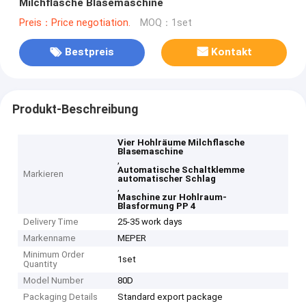
Milchflasche Blasemaschine
Preis：Price negotiation.
MOQ：1set
Bestpreis
Kontakt
Produkt-Beschreibung
Vier Hohlräume Milchflasche
Blasemaschine
,
Automatische Schaltklemme
Markieren
automatischer Schlag
,
Maschine zur Hohlraum-
Blasformung PP 4
Delivery Time
25-35 work days
Markenname
MEPER
Minimum Order
1set
Quantity
Model Number
80D
Packaging Details
Standard export package