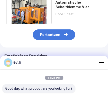
Automatische
Schaltklemme Vier
Hohlräume Milchflasche
Price： 1set
Blasemaschine
Fortsetzen
Empfohlene Produkte
levi.li
11:24 PM
Good day, what product are you looking for?
Doppelstation
Wirtschaftliche
HDPE-
Vollautomatische
automatische
Blasformmasc