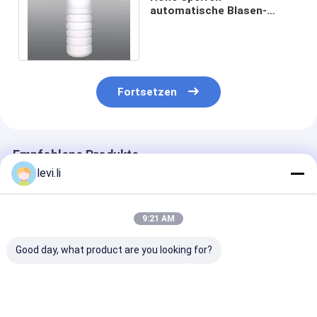
automatische Blasen-
Maschine für
landwirtschaftliche
chemische Flasche
Fortsetzen
Empfohlene Produkte
levi.li
9:21 AM
Good day, what product are you looking for?
Doppelstation
Wirtschaftliche
HDPE-
Vollautomatische
automatische
Blasformmasc
Blasformmaschine
Schlagformmaschine
mit IML-Syst