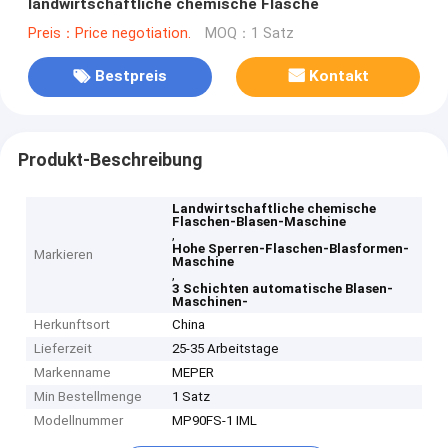
landwirtschaftliche chemische Flasche
Preis：Price negotiation.
MOQ：1 Satz
Bestpreis
Kontakt
Produkt-Beschreibung
Landwirtschaftliche chemische
Flaschen-Blasen-Maschine
,
Hohe Sperren-Flaschen-Blasformen-
Markieren
Maschine
,
3 Schichten automatische Blasen-
Maschinen-
Herkunftsort
China
Lieferzeit
25-35 Arbeitstage
Markenname
MEPER
Min Bestellmenge
1 Satz
Modellnummer
MP90FS-1 IML