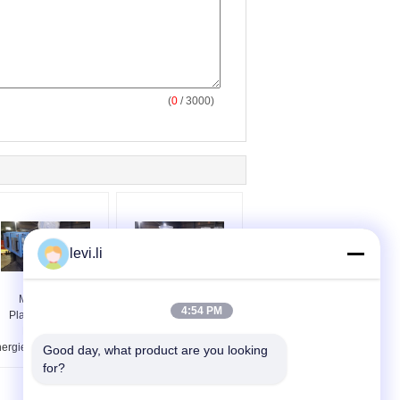
(
0
/ 3000)
levi.li
MZ100MD-
Schraubenartige
4:54 PM
Plastikspritzen-
Plastikspritzen-
Maschine
Maschine für
ergiesparendes ISO-
Vorformling MZ100MD
Good day, what product are you looking 
CER
for?