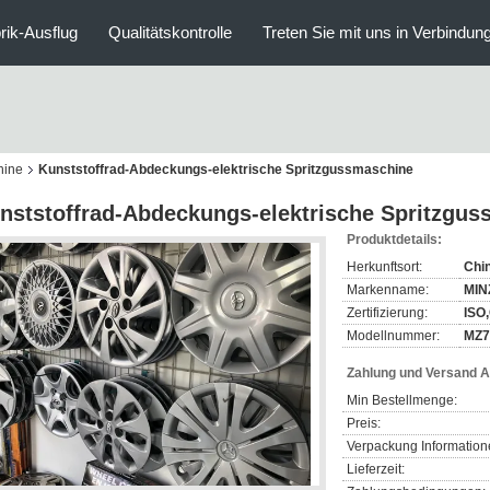
rik-Ausflug
Qualitätskontrolle
Treten Sie mit uns in Verbindun
hine
Kunststoffrad-Abdeckungs-elektrische Spritzgussmaschine
nststoffrad-Abdeckungs-elektrische Spritzgu
Produktdetails:
Herkunftsort:
Chi
Markenname:
MIN
Zertifizierung:
ISO
Modellnummer:
MZ
Zahlung und Versand 
Min Bestellmenge:
Preis:
Verpackung Information
Lieferzeit: