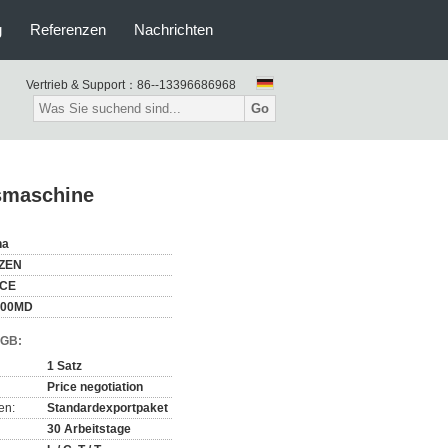
g
Referenzen
Nachrichten
Vertrieb & Support：
86--13396686968
Go
ssmaschine
na
ZEN
,CE
700MD
AGB:
1 Satz
Price negotiation
en:
Standardexportpaket
30 Arbeitstage