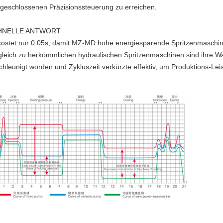
 geschlossenen Präzisionssteuerung zu erreichen.
HNELLE ANTWORT
kostet nur 0.05s, damit MZ-MD hohe energiesparende Spritzenmaschine
gleich zu herkömmlichen hydraulischen Spritzenmaschinen sind ihre War
chleunigt worden und Zykluszeit verkürzte effektiv, um Produktions-Lei