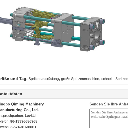
,
,
röße und Tag:
Spritzenausrüstung
große Spritzenmaschine
schnelle Spritz
ontaktdaten
ingbo Qiming Machinery
Senden Sie Ihre Anfra
anufacturing Co., Ltd.
nsprechpartner:
Levi.Li
elefon:
86-13396686968
axen:
86-574-81688011