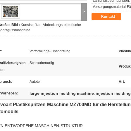
Zahlungsbedingungen:
Versorgungsmaterial-Fäh
Kontakt
roßes Bild :
Kunststoffrad-Abdeckungs-elektrische
Spritzgussmaschine
::
Vorformlings-Einspritzung
Plastik
stifizierung von
Schraubenartig
Produk
se:
brauch:
Autoteil
Art:
large injection molding machine
injection moldin
rvorheben:
,
voart Plastikspritzen-Maschine MZ700MD für die Herstell
tomobils
EN ENTWORFENE MASCHINEN-STRUKTUR