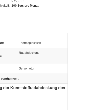
L / C, T / T
igkeit:
100 Sets pro Monat
art:
Thermoplastisch
Radabdeckung
t:
Servomotor
g equipment
ung der Kunststoffradabdeckung des