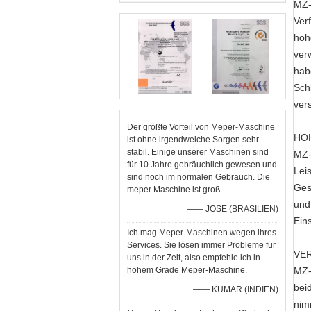
MZ-
Ver
hoh
ver
hab
Sch
ver
Der größte Vorteil von Meper-Maschine
HO
ist ohne irgendwelche Sorgen sehr
stabil. Einige unserer Maschinen sind
MZ-
für 10 Jahre gebräuchlich gewesen und
Lei
sind noch im normalen Gebrauch. Die
Ges
meper Maschine ist groß.
und
—— JOSE (BRASILIEN)
Ein
Ich mag Meper-Maschinen wegen ihres
Services. Sie lösen immer Probleme für
VER
uns in der Zeit, also empfehle ich in
hohem Grade Meper-Maschine.
MZ-
bei
—— KUMAR (INDIEN)
nim