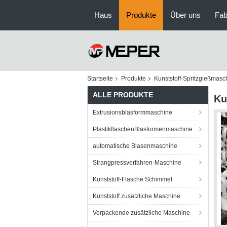
Haus
Produkte
Über uns
Fab
Startseite
Produkte
Kunststoff-Spritzgießmasc
ALLE PRODUKTE
Ku
Extrusionsblasformmaschine
PlastikflaschenBlasformenmaschine
automatische Blasenmaschine
Strangpressverfahren-Maschine
Kunststoff-Flasche Schimmel
Kunststoff zusätzliche Maschine
Verpackende zusätzliche Maschine