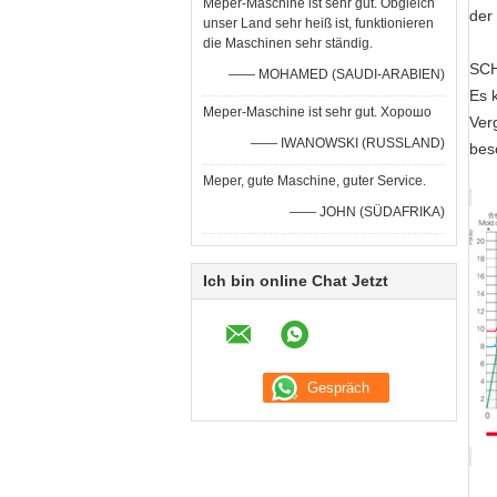
Meper-Maschine ist sehr gut. Obgleich
der
unser Land sehr heiß ist, funktionieren
die Maschinen sehr ständig.
SC
—— MOHAMED (SAUDI-ARABIEN)
Es 
Meper-Maschine ist sehr gut. Хорошо
Ver
—— IWANOWSKI (RUSSLAND)
bes
Meper, gute Maschine, guter Service.
—— JOHN (SÜDAFRIKA)
Ich bin online Chat Jetzt