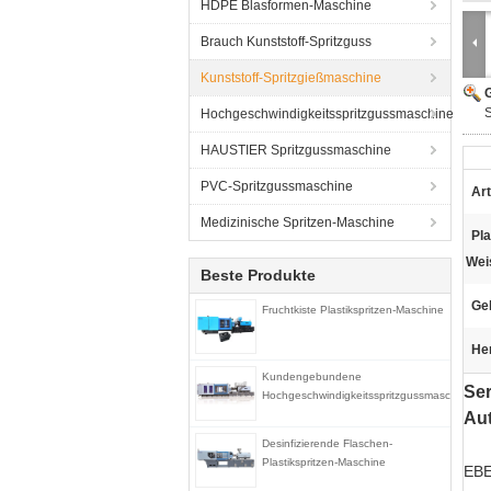
HDPE Blasformen-Maschine
Brauch Kunststoff-Spritzguss
Kunststoff-Spritzgießmaschine
G
Hochgeschwindigkeitsspritzgussmaschine
HAUSTIER Spritzgussmaschine
PVC-Spritzgussmaschine
Art
Medizinische Spritzen-Maschine
Pla
Wei
Beste Produkte
Ge
Fruchtkiste Plastikspritzen-Maschine
He
Kundengebundene
Ser
Hochgeschwindigkeitsspritzgussmaschine
Au
Desinfizierende Flaschen-
Plastikspritzen-Maschine
EB