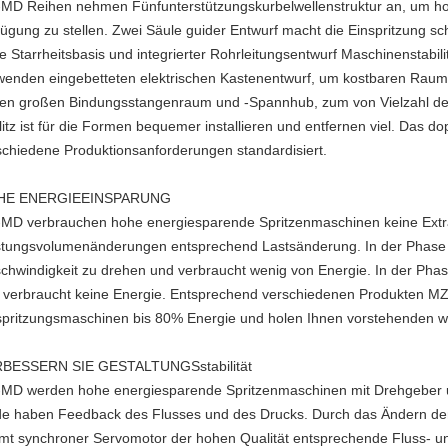
MD Reihen nehmen Fünfunterstützungskurbelwellenstruktur an, um hohe
fügung zu stellen. Zwei Säule guider Entwurf macht die Einspritzung sc
e Starrheitsbasis und integrierter Rohrleitungsentwurf Maschinenstab
wenden eingebetteten elektrischen Kastenentwurf, um kostbaren Raum
en großen Bindungsstangenraum und -Spannhub, zum von Vielzahl des 
litz ist für die Formen bequemer installieren und entfernen viel. Das d
schiedene Produktionsanforderungen standardisiert.
HE ENERGIEEINSPARUNG
MD verbrauchen hohe energiesparende Spritzenmaschinen keine Extr
stungsvolumenänderungen entsprechend Lastsänderung. In der Phase 
chwindigkeit zu drehen und verbraucht wenig von Energie. In der Phase
 verbraucht keine Energie. Entsprechend verschiedenen Produkten 
spritzungsmaschinen bis 80% Energie und holen Ihnen vorstehenden wi
BESSERN SIE GESTALTUNGSstabilität
MD werden hohe energiesparende Spritzenmaschinen mit Drehgeber un
de haben Feedback des Flusses und des Drucks. Durch das Ändern de
mt synchroner Servomotor der hohen Qualität entsprechende Fluss- u