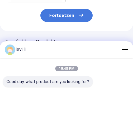
Fortsetzen
Empfohlene Produkte
levi.li
10:48 PM
Good day, what product are you looking for?
VORFORMLINGS-
Stützkurbelwelle der
Servoart
Spritzen-Maschine
Schraube PET
Plastikspritze
MZ1200MD pp.
Plastikspritzen-
Maschine MZ
Plastikfür Stuhl mit
Maschinen-fünf für
mit Standard
Druck-Sensor
Plastikbehälter
Bestpreis
Bestpreis
Bestprei