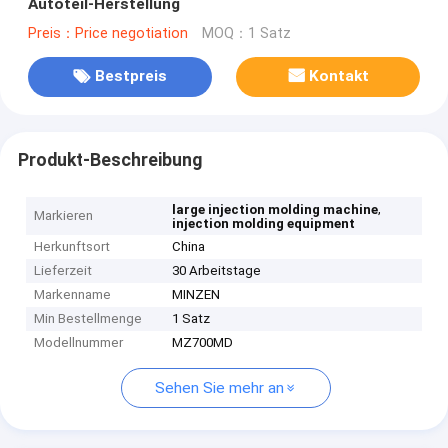
Autoteil-Herstellung
Preis：Price negotiation
MOQ：1 Satz
Bestpreis
Kontakt
Produkt-Beschreibung
,
large injection molding machine
Markieren
injection molding equipment
Herkunftsort
China
Lieferzeit
30 Arbeitstage
Markenname
MINZEN
Min Bestellmenge
1 Satz
Modellnummer
MZ700MD
Sehen Sie mehr an