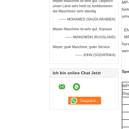
Meper-Maschine ist sehr gut. Obgleich
MP-
unser Land sehr heiß ist, funktionieren
hin
die Maschinen sehr ständig.
umw
—— MOHAMED (SAUDI-ARABIEN)
Meper-Maschine ist sehr gut. Хорошо
EN
MP5
—— IWANOWSKI (RUSSLAND)
hyr
Meper, gute Maschine, guter Service.
wer
—— JOHN (SÜDAFRIKA)
Spe
Ich bin online Chat Jetzt
MP
Dop