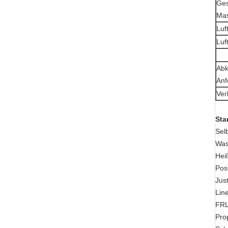
Ges
Mas
Luf
Luf
Abk
Anf
Ver
Sta
Sel
Was
Hei
Pos
Jus
Lin
FRL
Pro