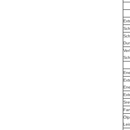
Ext
Sch
Sch
Du
Ver
Sch
Ene
Ext
Ene
Ext
Sre
Fan
Öl
Lei