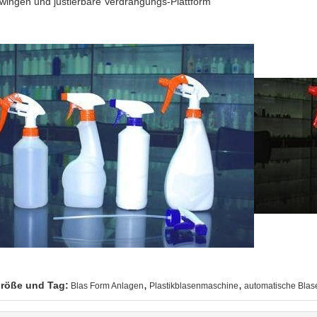
wingen und justierbare Verdrängungs-Plattform
,
,
röße und Tag:
Blas Form Anlagen
Plastikblasenmaschine
automatische Bla