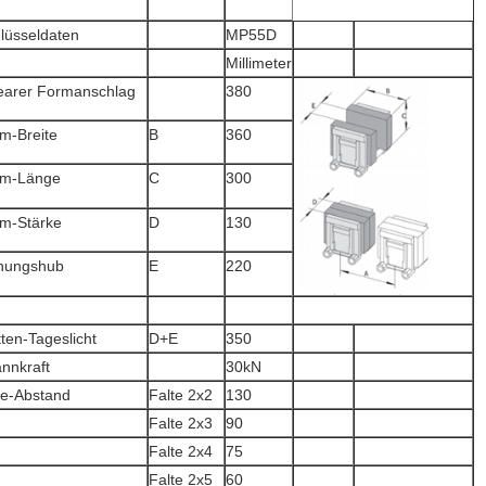
lüsseldaten
MP55D
Millimeter
earer Formanschlag
380
m-Breite
B
360
rm-Länge
C
300
m-Stärke
D
130
nungshub
E
220
tten-Tageslicht
D+E
350
nnkraft
30kN
te-Abstand
Falte 2x2
130
Falte 2x3
90
Falte 2x4
75
Falte 2x5
60