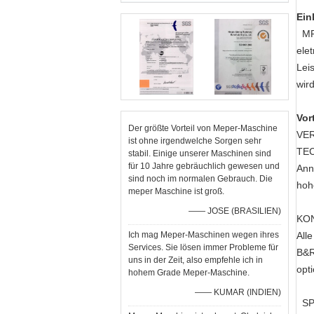
Ein
MP5
ele
Lei
wir
Vort
Der größte Vorteil von Meper-Maschine
VE
ist ohne irgendwelche Sorgen sehr
TE
stabil. Einige unserer Maschinen sind
für 10 Jahre gebräuchlich gewesen und
Ann
sind noch im normalen Gebrauch. Die
hoh
meper Maschine ist groß.
—— JOSE (BRASILIEN)
KO
Ich mag Meper-Maschinen wegen ihres
All
Services. Sie lösen immer Probleme für
B&R
uns in der Zeit, also empfehle ich in
opt
hohem Grade Meper-Maschine.
—— KUMAR (INDIEN)
S