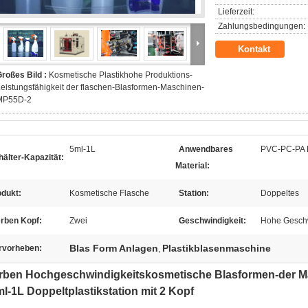
Lieferzeit:
Zahlungsbedingungen:
Kontakt
roßes Bild :
Kosmetische Plastikhohe Produktions-
eistungsfähigkeit der flaschen-Blasformen-Maschinen-
MP55D-2
5ml-1L
Anwendbares
PVC-PC-PA
älter-Kapazität:
Material:
odukt:
Kosmetische Flasche
Station:
Doppeltes
erben Kopf:
Zwei
Geschwindigkeit:
Hohe Geschw
Blas Form Anlagen
Plastikblasenmaschine
rvorheben:
,
erben Hochgeschwindigkeitskosmetische Blasformen-der M
l-1L Doppeltplastikstation mit 2 Kopf