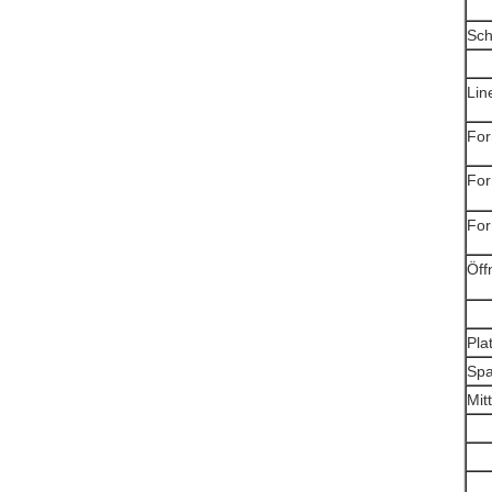
Sch
Lin
For
Fo
For
Öff
Pla
Spa
Mit