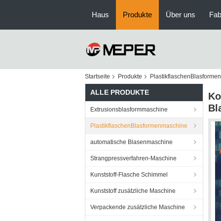
Haus
Produkte
Über uns
Fab
Startseite
Produkte
PlastikflaschenBlasforme
ALLE PRODUKTE
Ko
Bl
Extrusionsblasformmaschine
PlastikflaschenBlasformenmaschine
automatische Blasenmaschine
Strangpressverfahren-Maschine
Kunststoff-Flasche Schimmel
Kunststoff zusätzliche Maschine
Verpackende zusätzliche Maschine