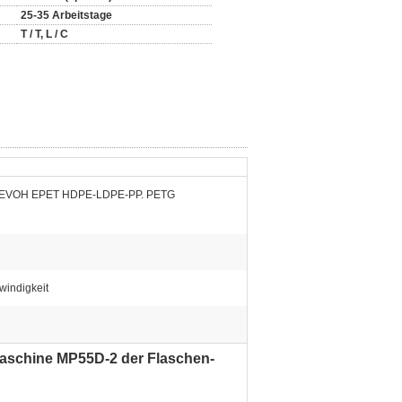
25-35 Arbeitstage
T / T, L / C
 EVOH EPET HDPE-LDPE-PP. PETG
indigkeit
aschine MP55D-2 der Flaschen-