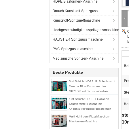
HDPE Blasformen-Maschine
Brauch Kunststoff-Spritzguss
Kunststoff-Spritzgießmaschine
Hochgeschwindigkeitsspritzgussmaschine
G
L
HAUSTIER Spritzgussmaschine
PVC-Spritzgussmaschine
Medizinische Spritzen-Maschine
Beh
Beste Produkte
Pr
Drei Schicht HDPE 1L Schmierstoff
Flasche Blow Formmaschine
MP70D-2 mit Sichtstreifenlinie
St
fünf Schicht HDPE 1-Gallonen-
He
Schmiermittel Flasche mit
AnsichtStreifenleiter Blasformen-
Maschine MP70D-1
st
Multi Hohlraum-Plastikflaschen-
10m
Blasformen-Maschine