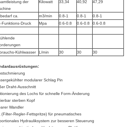
amtleistung der
Kilowatt
33,34
40,92
47,29
chine
tbedarf ca.
m3/min
0.8-1
0.8-1
0.8-1
t-Funktions-Druck
Mpa
0.6-0.8
0.6-0.8
0.6-0.8
ühlende
orderungen
brauchs-Kühlwasser
L/min
30
30
30
ndardausrüstungen:
bstschmierung
sergekühlter modularer Schlag Pin
ßer Draht-Ausschnitt
itionierung des Lochs für schnelle Form-Änderung
tierbar sterben Kopf
earer Wandler
 (Filter-Regler-Fettspritze) für pneumatisches
portionales Hydrauliksystem zur besseren Steuerung