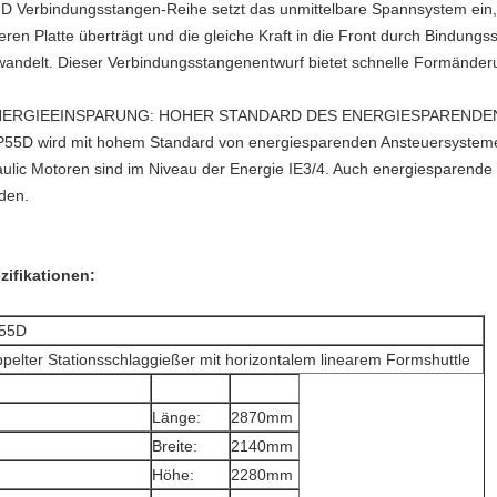
D Verbindungsstangen-Reihe setzt das unmittelbare Spannsystem ein, we
teren Platte überträgt und die gleiche Kraft in die Front durch Bindun
andelt. Dieser Verbindungsstangenentwurf bietet schnelle Formänd
ERGIEEINSPARUNG: HOHER STANDARD DES ENERGIESPARENDE
5D wird mit hohem Standard von energiesparenden Ansteuersystemen
aulic Motoren sind im Niveau der Energie IE3/4. Auch energiesparende
den.
zifikationen:
55D
pelter Stationsschlaggießer mit horizontalem linearem Formshuttle
Länge:
2870mm
Breite:
2140mm
Höhe:
2280mm