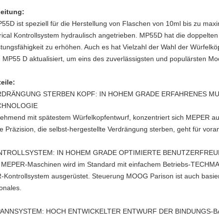
leitung:
5D ist speziell für die Herstellung von Flaschen von 10ml bis zu maxi
trical Kontrollsystem hydraulisch angetrieben. MP55D hat die doppelte
stungsfähigkeit
zu erhöhen
. Auch es hat Vielzahl der Wahl der Würfelkö
d
MP55
D aktualisiert, um eins des zuverlässigsten und populärsten Mode
eile:
RDRÄNGUNG STERBEN KOPF: IN HOHEM GRADE ERFAHRENES MUL
CHNOLOGIE
ehmend mit spätestem Würfelkopfentwurf, konzentriert sich MEPER auf
e Präzision, die selbst-hergestellte Verdrängung sterben, geht für vo
NTROLLSYSTEM: IN HOHEM GRADE OPTIMIERTE BENUTZERFRE
e MEPER-Maschinen wird im Standard mit einfachem Betriebs-TECHMAT
-Kontrollsystem ausgerüstet. Steuerung MOOG Parison ist auch basie
ionales.
PANNSYSTEM: HOCH ENTWICKELTER ENTWURF DER BINDUNGS-B