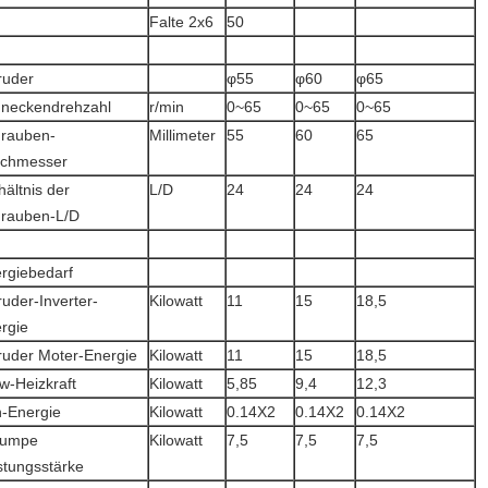
Falte 2x6
50
ruder
φ55
φ60
φ65
neckendrehzahl
r/min
0~65
0~65
0~65
rauben-
Millimeter
55
60
65
rchmesser
hältnis der
L/D
24
24
24
rauben-L/D
rgiebedarf
ruder-Inverter-
Kilowatt
11
15
18,5
rgie
ruder Moter-Energie
Kilowatt
11
15
18,5
w-Heizkraft
Kilowatt
5,85
9,4
12,3
-Energie
Kilowatt
0.14X2
0.14X2
0.14X2
pumpe
Kilowatt
7,5
7,5
7,5
stungsstärke