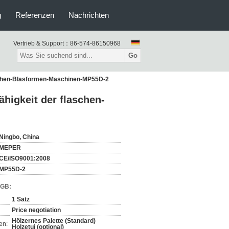
g
Referenzen
Nachrichten
Vertrieb & Support：
86-574-86150968
Go
aschen-Blasformen-Maschinen-MP55D-2
higkeit der flaschen-
Ningbo, China
MEPER
CE/ISO9001:2008
MP55D-2
AGB:
1 Satz
Price negotiation
Hölzernes Palette (Standard)
en:
Holzetui (optional)