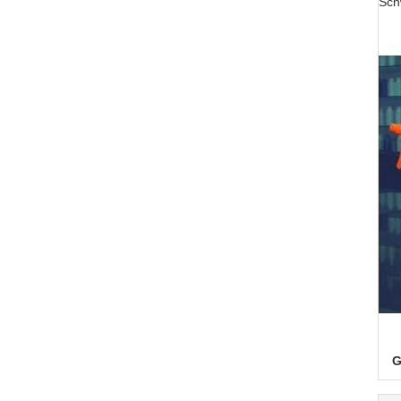
Sch
G