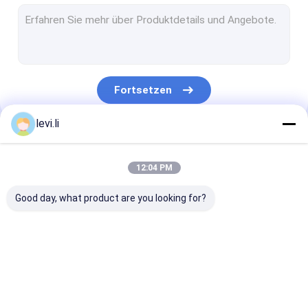
Kunststoff-Flasche Schimmel
Kunststoff zusätzliche Maschine
Verpackende zusätzliche Maschine
Fortsetzen
HDPE Blasformen-Maschine
levi.li
Brauch Kunststoff-Spritzguss
Unsere Kategorien
Kunststoff-Spritzgießmaschine
12:04 PM
Hochgeschwindigkeitsspritzgussmaschine
Good day, what product are you looking for?
HAUSTIER Spritzgussmaschine
PVC-Spritzgussmaschine
Extrusionsblasformmaschine
PlastikflaschenBlasformenmaschine
automatische
Medizinische Spritzen-Maschine
Blasenmaschi