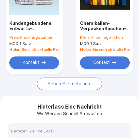
Fabrik-Ausflug
Qualitätskontrolle
Kundengebundene
Chemikalien-
Entwurfs-
Verpackenflaschen-
Treten Sie mit uns in Verbindung
Plastikflaschen-Form
Plastikform-
Preis:
Price negotiation
Preis:
Price negotiation
ISO anerkannt
Komponenten-hohes
MOQ:
1 Satz
MOQ:
1 Satz
Standardmodell
Nachrichten
Holen Sie sich aktuelle Preis
Holen Sie sich aktuelle Preis
Fordern Sie ein Zitat
Kontakt
Kontakt
Sehen Sie mehr an
Extrusionsblasformmaschine
PlastikflaschenBlasformenmaschine
Hinterlass Eine Nachricht
Wir Werden Schnell Antworten
automatische Blasenmaschine
Strangpressverfahren-Maschine