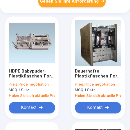
Geben Sie Ihre Anforderung
HDPE Babypuder-
Dauerhafte
Plastikflaschen-Form
Plastikflaschen-Form
vollautomatisch
für multi chemische
Preis:
Price negotiation
Preis:
Price negotiation
Verpackenflaschen
MOQ:
1 Satz
MOQ:
1 Satz
mit Ansicht-Streifen
Holen Sie sich aktuelle Preis
Holen Sie sich aktuelle Preis
Kontakt
Kontakt