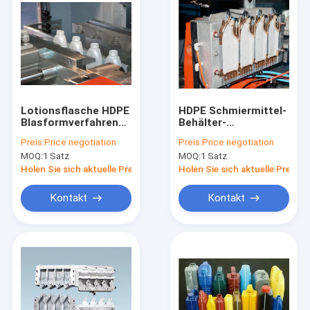
Lotionsflasche HDPE
HDPE Schmiermittel-
Blasformverfahren
Behälter-
mit defleshing
Plastikflaschen-Form
Preis:
Price negotiation
Preis:
Price negotiation
System
MOQ:
1 Satz
MOQ:
1 Satz
Holen Sie sich aktuelle Preis
Holen Sie sich aktuelle Preis
Kontakt
Kontakt
Haus
Produkte
Über uns