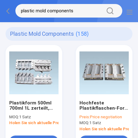
Plastic Mold Components
(158)
Plastikform 500ml
Hochfeste
700ml 1L zerteilt,
Plastikflaschen-Form
Plastikform-
SS2316/Al7075 und
MOQ:
1 Satz
Preis:
Price negotiation
Komponenten-1-
BECU-Materialien
Holen Sie sich aktuelle Preis
MOQ:
1 Satz
jährige Garantie
Holen Sie sich aktuelle Preis