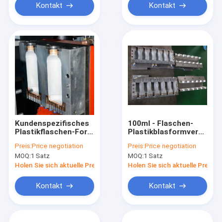
Kontakt
Kontakt
Kundenspezifisches
100ml - Flaschen-
Plastikflaschen-Form
Plastikblasformverfahre
CER konform für
des Jogurt-200ml
Preis:
Price negotiation
Preis:
Price negotiation
Schädlingsbekämpfungsmittel-
mit Posten-
MOQ:
1 Satz
MOQ:
1 Satz
oder
Kühlsystem
Insektenvertilgungsmittel-
Holen Sie sich aktuelle Preis
Holen Sie sich aktuelle Preis
Flaschen
Kontakt
Kontakt