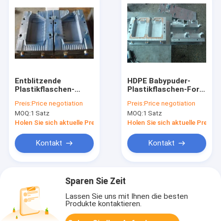
Entblitzende
HDPE Babypuder-
Plastikflaschen-
Plastikflaschen-Form
Selbstform für
vollautomatisch mit
Preis:
Price negotiation
Preis:
Price negotiation
verschiedene Arten
dem Entblitzen des
MOQ:
1 Satz
MOQ:
1 Satz
von Chemikalien-
Systems
Verpackenflaschen
Holen Sie sich aktuelle Preis
Holen Sie sich aktuelle Preis
Kontakt
Kontakt
Sparen Sie Zeit
Lassen Sie uns mit Ihnen die besten
Produkte kontaktieren.