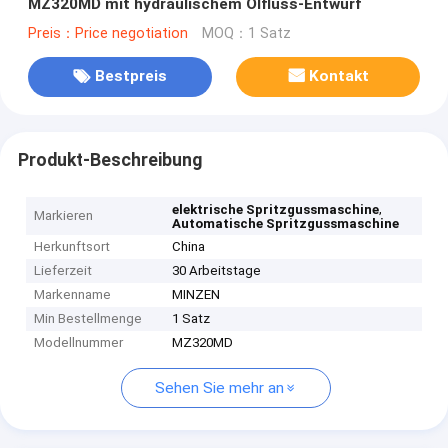
MZ320MD mit hydraulischem Ölfluss-Entwurf
Preis：Price negotiation
MOQ：1 Satz
Bestpreis
Kontakt
Produkt-Beschreibung
,
elektrische Spritzgussmaschine
Markieren
Automatische Spritzgussmaschine
Herkunftsort
China
Lieferzeit
30 Arbeitstage
Markenname
MINZEN
Min Bestellmenge
1 Satz
Modellnummer
MZ320MD
Sehen Sie mehr an