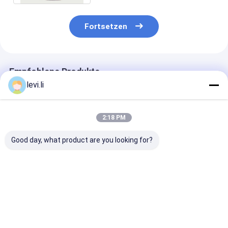
Fortsetzen
Empfohlene Produkte
levi.li
2:18 PM
Good day, what product are you looking for?
Fittings-
UPVC-Installations-
Servoart PVC-
Plastikspritzen-
Spritzgussmaschine
Spritzgussma
Maschine
Bestpreis
Bestpreis
Bestprei