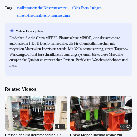
Tags:
#
vollautomatische Blasenmaschine
#
Blas Form Anlagen
#
PlastikflaschenBlasformenmaschine
Video Description:
Entdecken Sie die China MEPER Blasmaschine MP80D, eine dreischichtige
automatische HDPE-Blasformmaschine, die für Chemikalienflaschen mit
recycelten Materialien konzipiert wurde. Mit Vollautomatisierung, einem Torpedo-
Werkzeugkopf und fortschrittlichen Steuerungssystemen bietet diese Maschine
europäische Qualität zu chinesischen Preisen. Perfekt für Waschmittelbehälter und
mehr.
Related Videos
01:51
00:37
Dreischicht-Blasformmaschine für
China Meper Blasmaschine zur